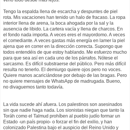
Tengo la espalda llena de escarcha y despuntes de piel
rota. Mis vacaciones han tenido un halo de fracaso. La ropa
interior llena de arena, la boca ahogada por la sal y la
ausencia de libido. La cartera vacía y llena de charcos. En
el fondo nada importa. A veces eres el mayordomo. A veces
el comediante. A veces gastas más energía en lamer la piel
ajena que en correr en la dirección correcta. Supongo que
todos entendéis de que estoy hablando. Me esfuerzo mucho
para que sea así en cada uno de los párrafos. Nótese el
sarcasmo. Es difícil substraerse del público. Pero más difícil
resulta no tenerlo. El demiurgo quiere ojos pero no voces.
Quiere manos acariciándose por debajo de las bragas. Pero
no quiere mensajes de WhatsApp de madrugada. Bueno,
no divaguemos tanto todavía.
La vida sucede ahí afuera. Los palestinos son asesinados
sin que nadie haga nada. Los sionistas niegan que tanto la
Toráh como el Talmud prohíben al pueblo judío formar un
Estado -un país propio- o forzar el fin del exilio, y han
colonizado Palestina bajo el auspicio del Reino Unido y